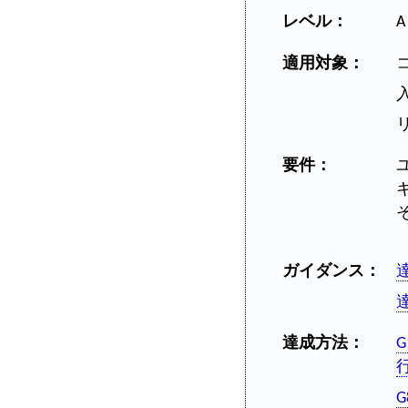
レベル：
A
適用対象：
要件：
ガイダンス：
達成方法：