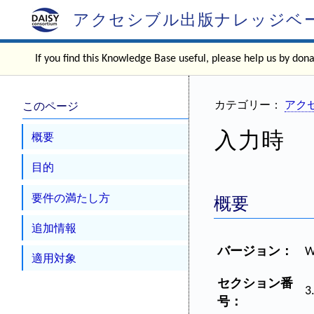
アクセシブル出版ナレッジベ
If you find this Knowledge Base useful, please help us by don
このページ
カテゴリー：
アクセ
入力時
概要
目的
要件の満たし方
概要
追加情報
バージョン：
W
適用対象
セクション番
3
号：