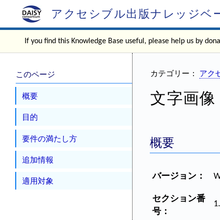
アクセシブル出版ナレッジベ
If you find this Knowledge Base useful, please help us by don
このページ
カテゴリー：
アクセ
文字画像
概要
目的
要件の満たし方
概要
追加情報
バージョン：
W
適用対象
セクション番
1
号：