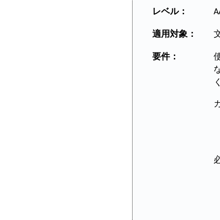
レベル：
A
適用対象：
要件：