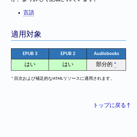
言語
適用対象
EPUB 3
EPUB 2
Audiobooks
はい
はい
部分的
*
* 目次および補足的なHTMLリソースに適用されます。
トップに戻る↑